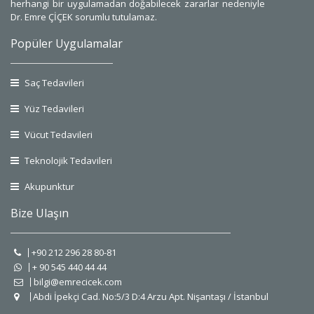
herhangi bir uygulamadan doğabilecek zararlar nedeniyle
Dr. Emre ÇİÇEK sorumlu tutulamaz.
Popüler Uygulamalar
Saç Tedavileri
Yüz Tedavileri
Vücut Tedavileri
Teknolojik Tedavileri
Akupunktur
Bize Ulaşın
+90 212 296 28 80-81
+ 90 545 440 44 44
bilgi@emrecicek.com
Abdi İpekçi Cad. No:5/3 D:4 Arzu Apt. Nişantaşı / İstanbul