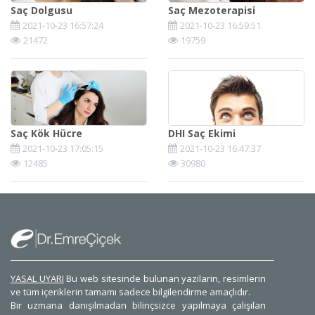
Saç Dolgusu
Saç Mezoterapisi
2021-10-23 16:57:24
2021-10-23 16:59:51
21472
19759
Saç Kök Hücre
DHI Saç Ekimi
2021-10-23 17:05:15
2021-10-23 16:47:37
12485
30980
YASAL UYARI
Bu web sitesinde bulunan yazilarin, resimlerin
ve tüm içeriklerin tamamı sadece bilgilendirme amaçlıdır.
Bir uzmana danışılmadan bilinçsizce yapılmaya çalışılan