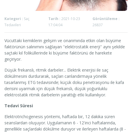
Kategori :
Saç
Tarih :
2021-10-23
Görüntüleme :
Tedavileri
17:04:04
26837
Vücuttaki kemiklerin gelişim ve onarımında etkin olan büyüme
faktörünün salınımını sağlayan ''elektrostatik enerji'' aynı şekilde
saçtaki kıl foliküllerinde ki büyüme faktörünü de harekete
geçiriyor.
Düşük frekanslı, ritmik darbeler... Elektrik enerjisi ile saç
dökülmesini durdurarak, saçları canlandırmaya yönelik
tasarlanmış ETG tedavisinde; küçük doku penetrasyonu ile kafa
derisini uyarmak için düşük frekanslı, düşük yoğunluklu
elektrostatik ritmik darbelerin yarattığı etki kullanılıyor.
Tedavi Süresi
Elektrotrichogenesis yöntemi, haftada bir, 12 dakika süren
seanslardan oluşuyor. Uygulamanın 6 - 12'inci haftalarında,
genellikle saçlardaki dökülme duruyor ve ilerleyen haftalarda (8 -