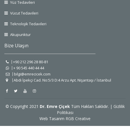
Yüz Tedavileri
Vücut Tedavileri
Teknolojik Tedavileri
Akupunktur
Bize Ulaşın
+90 212 296 28 80-81
+ 90 545 440 44 44
bilgi@emrecicek.com
Abdi İpekçi Cad. No:5/3 D:4 Arzu Apt. Nişantaşı / İstanbul
© Copyright 2021
Dr. Emre Çiçek
Tüm Hakları Saklıdır. |
Gizlilik
Politikası
Web Tasarım
RGB Creative