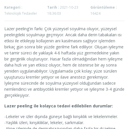
Kategori :
Tarih :
2021-10-23
Görüntüleme :
Teknolojik Tedaviler
18:36:03
16424
Lazer peeling'in farkı: Çok yüzeysel soyulma oluyor, yüzeysel
peelingdeki soyulmayı geçmiyor. Ancak daha derin tabakaları ısı
etkisi ile etkileyip kollajenin ani kasılmasını sağlıyor işlemden
birkaç gün sonra bile yüzde gerilme fark ediliyor. Oluşan iyileşme
ve tamir süreci de yaklaşık 4-6 haftada yüz germedekine yakın
bir gerginlik oluşturuyor. Hasar fazla olmadığından hem iyileşme
daha hızlı ve yan etkisiz oluyor, hem de istenirse bir ay sonra
yeniden uygulanabiliyor. Uygulamada çok kolay; yüze sürülen
uyuşturucu kremler yetiyor ve ilave anestezi gerekmiyor.
İyileşme sürecinde de soyulma yüzeysel olduğundan sadece
nemlendirici ve antibiyotikli kremler yetiyor ve iyileşme 3-4 günde
gerçekleşiyor.
Lazer peeling ile kolayca tedavi edilebilen durumlar:
-Lekeler ve izler dışında güneşe bağlı kırışıklık ve lekelenmeler.
-Yaşlılık izleri, kırışıklıklar, lekeler, sarkmalar.
-Akne izlerinde de dermabrazyondan daha fazla bir düzelme