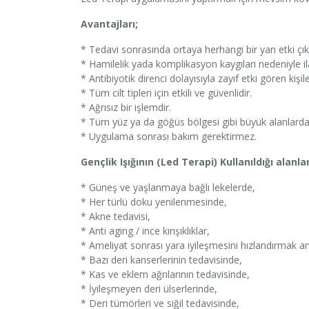
Avantajları;
* Tedavi sonrasında ortaya herhangi bir yan etki ç
* Hamilelik yada komplikasyon kaygıları nedeniyle ila
* Antibiyotik direnci dolayısıyla zayıf etki gören kişiler 
* Tüm cilt tipleri için etkili ve güvenlidir.
* Ağrısız bir işlemdir.
* Tüm yüz ya da göğüs bölgesi gibi büyük alanlarda 
* Uygulama sonrası bakım gerektirmez.
Gençlik Işığının (Led Terapi) Kullanıldığı alanlar
* Güneş ve yaşlanmaya bağlı lekelerde,
* Her türlü doku yenilenmesinde,
* Akne tedavisi,
* Anti aging / ince kırışıklıklar,
* Ameliyat sonrası yara iyileşmesini hızlandırmak a
* Bazı deri kanserlerinin tedavisinde,
* Kas ve eklem ağrılarının tedavisinde,
* İyileşmeyen deri ülserlerinde,
* Deri tümörleri ve siğil tedavisinde,