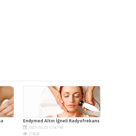
ma
Endymed Altın İğneli Radyofrekans
2021-10-23 17:47:48
21828