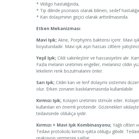
* Vitiligo hastalığında,
* Tıp dilinde psoriasis olarak bilinen, sedef hastalığ
* Kan dolaşımının geçici olarak arttırılmasında.
Etken Mekanizması
Mavi Işık;
Akne, Porphyrins bakterisi içerir. Mavi ışı
boyutundadır. Mavi ışık aşırı hassas ciltlere yatıştırıcı
Yeşil Işık;
Cildi sakinleştirir ve hassasiyetini alır. Kar
Fazla melanin üretimini engeller, melaniniz cildin y
lekelerin renk bozulmalarını önler.
Sarı Işık;
Cildin kan ve lenf dolaşımı sistemini düzen
olur. Erken zonanın baskılanmasında kullanılabilir.
Kırmızı Işık;
Kolajen üretimini stimüle eder. Kolajen,
kullanılan en önemli proteindir. Gözenekleri sıkılaştır
tedavisinde oldukça iyidir.
Kırmızı + Mavi Işık Kombinasyonu;
Yağlı ciltleri
Tedavi protokolü kırmızı ışıkta olduğu gibidir. Tedavi
reaksiyon vermesini sağlar.