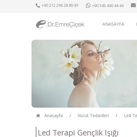
+90 212 296 28 80-81
+90 545 440 44 44
ANASAYFA
Anasayfa
Vücut Tedavileri
Led Te
Led Terapi Gençlik Işığı