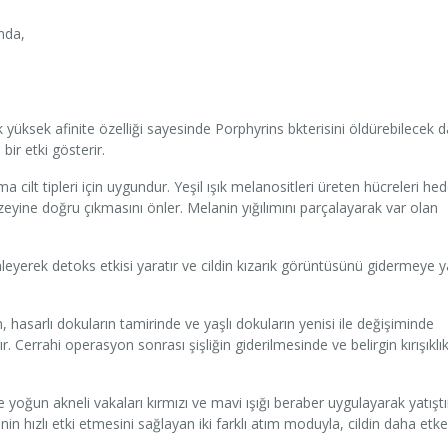
ında,
k yüksek afinite özelliği sayesinde Porphyrins bkterisini öldürebilecek 
 bir etki gösterir.
ma cilt tipleri için uygundur. Yeşil ışık melanositleri üreten hücreleri hede
üzeyine doğru çıkmasını önler. Melanin yığılımını parçalayarak var olan
leyerek detoks etkisi yaratır ve cildin kızarık görüntüsünü gidermeye 
 hasarlı dokuların tamirinde ve yaşlı dokuların yenisi ile değişiminde
ır. Cerrahi operasyon sonrası şişliğin giderilmesinde ve belirgin kırışıklık
 ve yoğun akneli vakaları kırmızı ve mavi ışığı beraber uygulayarak yatıştır
nin hızlı etki etmesini sağlayan iki farklı atım moduyla, cildin daha etk