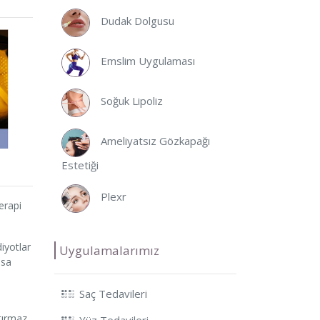
Dudak Dolgusu
Emslim Uygulaması
Soğuk Lipoliz
Ameliyatsız Gözkapağı
Estetiği
Plexr
erapi
diyotlar
Uygulamalarımız
ısa
Saç Tedavileri
tırmaz.
Yüz Tedavileri