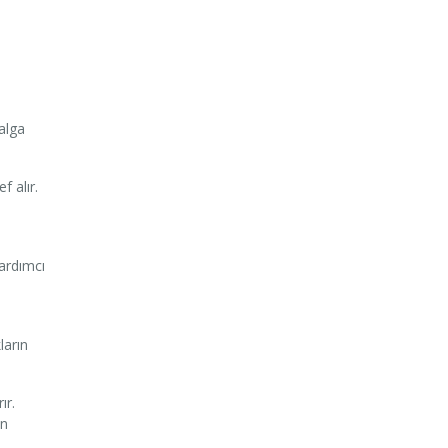
dalga
f alır.
yardımcı
ların
ır.
en