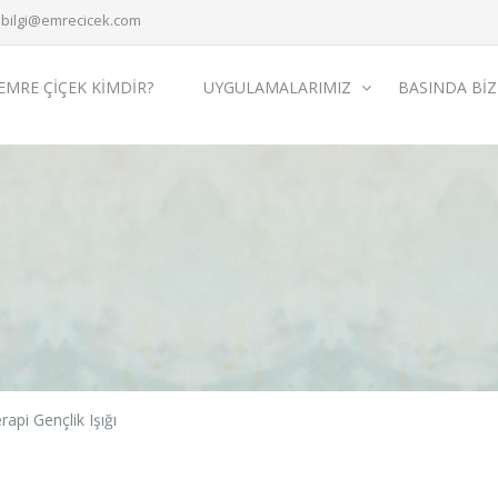
bilgi@emrecicek.com
EMRE ÇİÇEK KİMDİR?
UYGULAMALARIMIZ
BASINDA BIZ
rapi Gençlik Işığı