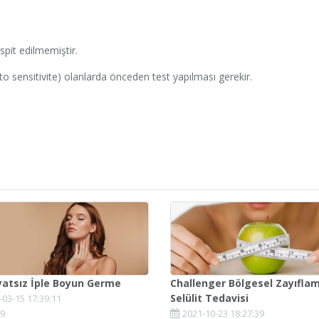
spit edilmemiştir.
ı (foto sensitivite) olanlarda önceden test yapılması gerekir.
yatsız İple Boyun Germe
Challenger Bölgesel Zayıfla
Selülit Tedavisi
-03-15 17:39:11
9
2021-10-23 18:27:39