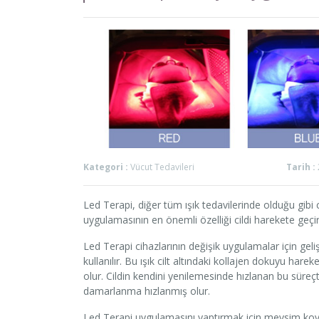
Kategori :
Vücut Tedavileri
Tarih :
Led Terapi, diğer tüm ışık tedavilerinde olduğu gibi c
uygulamasının en önemli özelliği cildi harekete geçir
Led Terapi cihazlarının değişik uygulamalar için gelişt
kullanılır. Bu ışık cilt altındaki kollajen dokuyu har
olur. Cildin kendini yenilemesinde hızlanan bu süre
damarlanma hızlanmış olur.
Led Terapi uygulamasını yaptırmak için mevsim kov