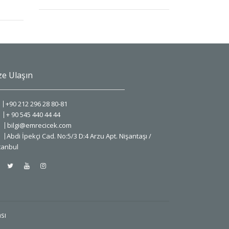
ze Ulaşın
+90 212 296 28 80-81
+ 90 545 440 44 44
bilgi@emrecicek.com
Abdi İpekçi Cad. No:5/3 D:4 Arzu Apt. Nişantaşı /
tanbul
ası