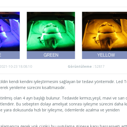
2021-10-23 18:08:10
Görüntüleme :
52817
ildin kendi kendini iyileştirmesini sağlayan bir tedavi yöntemidir. Led T
erek yenileme sürecini kısaltmasıdır.
irilmiş olan 4 ayrı başlığı bulunur. Tedavide kırmızı,yeşil, mavi ve sarı 
eketlendirir. Bu sebepten dolayı ameliyat sonrası iyileşme sürecini daha k
çte yara dokusunda hızlı bir iyileşme, ödemlerde azalma ve yeniden
alamanıza gerek yok çünkü bu uygulama güneşe karşı hassasiyeti art