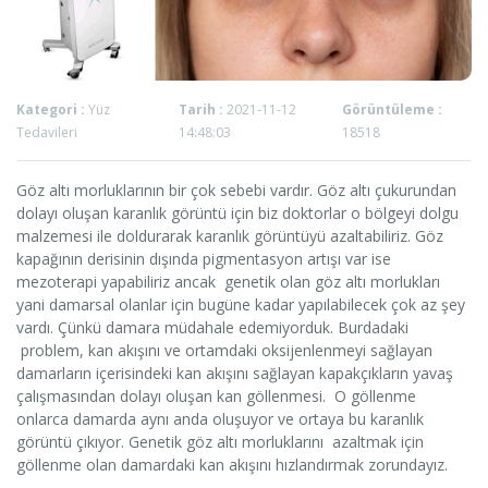
Kategori :
Yüz
Tarih :
2021-11-12
Görüntüleme :
Tedavileri
14:48:03
18518
Göz altı morluklarının bir çok sebebi vardır. Göz altı çukurundan
dolayı oluşan karanlık görüntü için biz doktorlar o bölgeyi dolgu
malzemesi ile doldurarak karanlık görüntüyü azaltabiliriz. Göz
kapağının derisinin dışında pigmentasyon artışı var ise
mezoterapi yapabiliriz ancak genetik olan göz altı morlukları
yani damarsal olanlar için bugüne kadar yapılabilecek çok az şey
vardı. Çünkü damara müdahale edemiyorduk. Burdadaki
problem, kan akışını ve ortamdaki oksijenlenmeyi sağlayan
damarların içerisindeki kan akışını sağlayan kapakçıkların yavaş
çalışmasından dolayı oluşan kan göllenmesi. O göllenme
onlarca damarda aynı anda oluşuyor ve ortaya bu karanlık
görüntü çıkıyor. Genetik göz altı morluklarını azaltmak için
göllenme olan damardaki kan akışını hızlandırmak zorundayız.