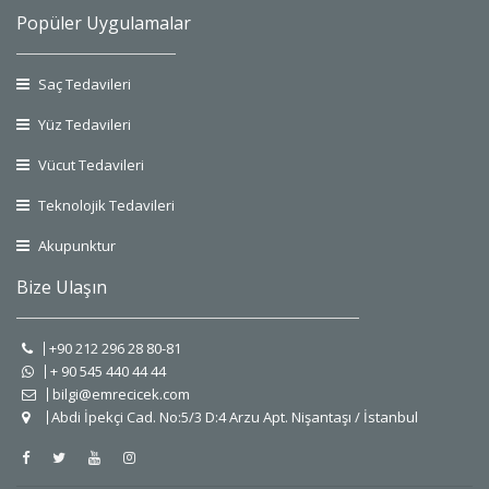
Popüler Uygulamalar
Saç Tedavileri
Yüz Tedavileri
Vücut Tedavileri
Teknolojik Tedavileri
Akupunktur
Bize Ulaşın
+90 212 296 28 80-81
+ 90 545 440 44 44
bilgi@emrecicek.com
Abdi İpekçi Cad. No:5/3 D:4 Arzu Apt. Nişantaşı / İstanbul